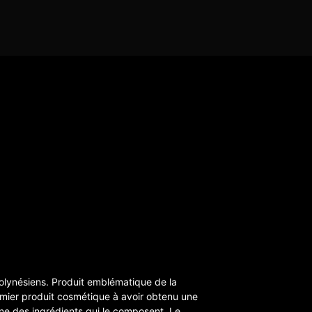
Polynésiens. Produit emblématique de la
premier produit cosmétique à avoir obtenu une
ienne des ingrédients qui le composent. Le