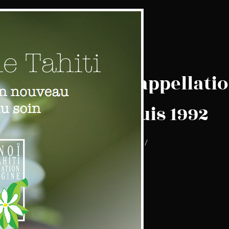
onoï de Tahiti, appellati
d'origine depuis 1992
/
17 Mar , 2022