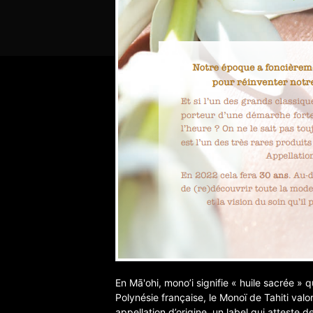
En Mā'ohi, mono’i signifie « huile sacrée »
Polynésie française, le Monoï de Tahiti valo
appellation d’origine, un label qui atteste d